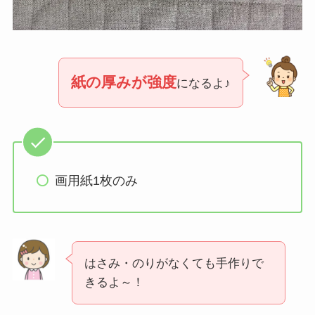
紙の厚みが強度
になるよ♪
画用紙1枚のみ
はさみ・のりがなくても手作りで
きるよ～！