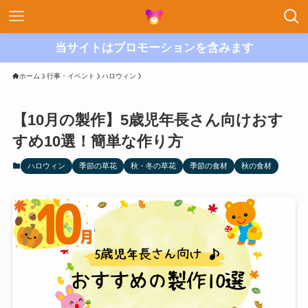
当サイトはプロモーションを含みます
ホーム
行事・イベント
ハロウィン
【10月の製作】5歳児年長さん向けおす
すめ10選！簡単な作り方
ハロウィン
季節の草花
秋・冬の草花
季節の食材
秋の食材