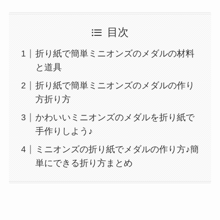
目次
折り紙で簡単ミニオンズのメダルの材料
と道具
折り紙で簡単ミニオンズのメダルの作り
方折り方
かわいいミニオンズのメダルを折り紙で
手作りしよう♪
ミニオンズの折り紙でメダルの作り方♪簡
単にできる折り方まとめ