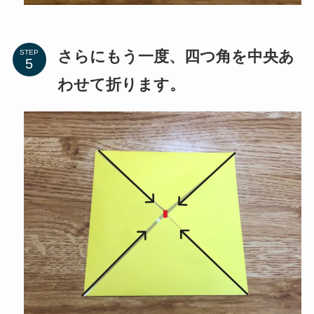
さらにもう一度、四つ角を中央あ
STEP
わせて折ります。