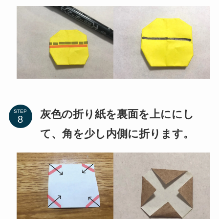
灰色の折り紙を裏面を上ににし
STEP
て、角を少し内側に折ります。