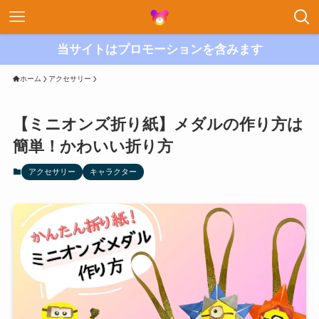
当サイトはプロモーションを含みます
ホーム
アクセサリー
【ミニオンズ折り紙】メダルの作り方は
簡単！かわいい折り方
アクセサリー
キャラクター