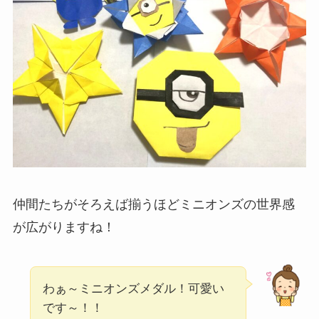
仲間たちがそろえば揃うほどミニオンズの世界感
が広がりますね！
わぁ～ミニオンズメダル！可愛い
です～！！