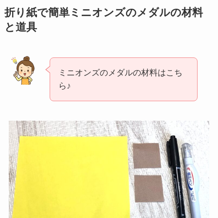
折り紙で簡単ミニオンズのメダルの材料
と道具
ミニオンズのメダルの材料はこち
ら♪