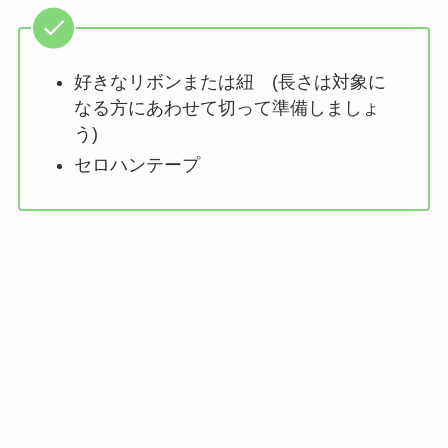
好きなリボンまたは紐 (長さは対象に
なる方にあわせて切って準備しましょ
う)
セロハンテープ