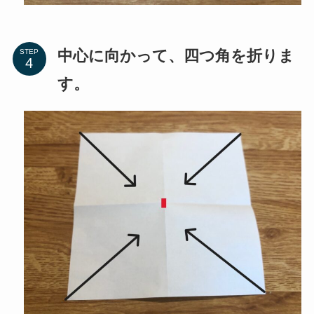
中心に向かって、四つ角を折りま
STEP
す。