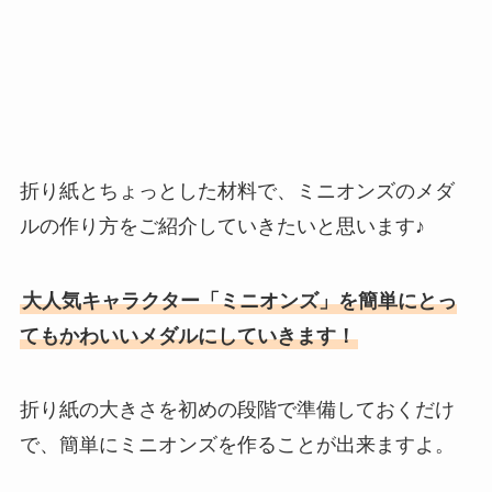
折り紙とちょっとした材料で、ミニオンズのメダ
ルの作り方をご紹介していきたいと思います♪
大人気キャラクター「ミニオンズ」を簡単にとっ
てもかわいいメダルにしていきます！
折り紙の大きさを初めの段階で準備しておくだけ
で、簡単にミニオンズを作ることが出来ますよ。