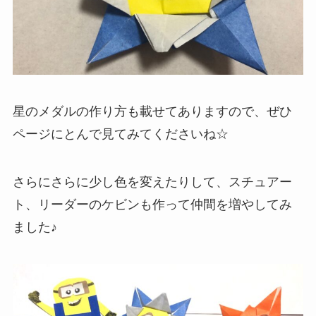
星のメダルの作り方も載せてありますので、ぜひ
ページにとんで見てみてくださいね☆
さらにさらに少し色を変えたりして、スチュアー
ト、リーダーのケビンも作って仲間を増やしてみ
ました♪