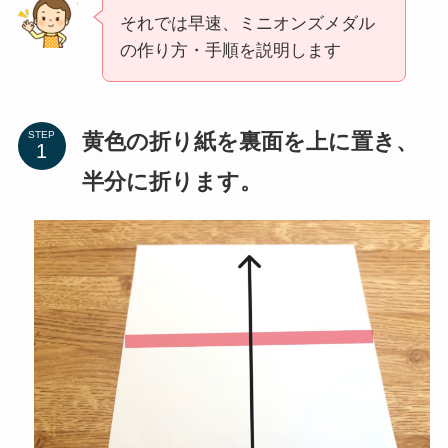
それでは早速、ミニオンズメダル
の作り方・手順を説明します
黄色の折り紙を裏面を上に置き、
STEP
半分に折ります。