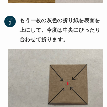
もう一枚の灰色の折り紙を表面を
STEP
上にして、今度は中央にぴったり
合わせて折ります。