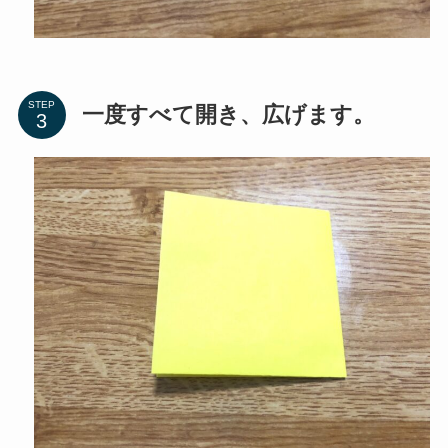
STEP
一度すべて開き、広げます。