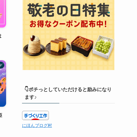
は
夕
👇ポチっとしていただけると励みになり
ます♪
姫
にほんブログ村