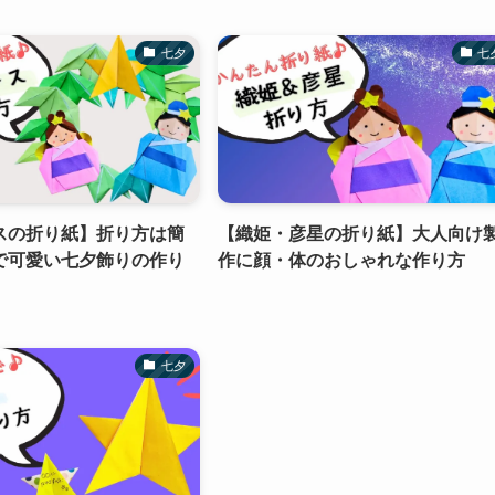
七夕
七
スの折り紙】折り方は簡
【織姫・彦星の折り紙】大人向け
で可愛い七夕飾りの作り
作に顔・体のおしゃれな作り方
七夕