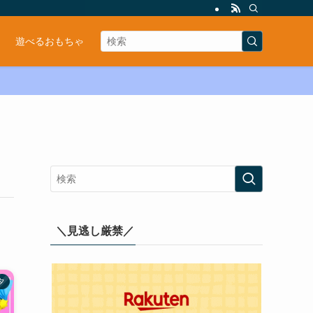
遊べるおもちゃ
＼見逃し厳禁／
夕