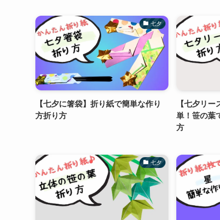
七夕
【七夕に箸袋】折り紙で簡単な作り
【七夕リー
方折り方
単！笹の葉
方
七夕