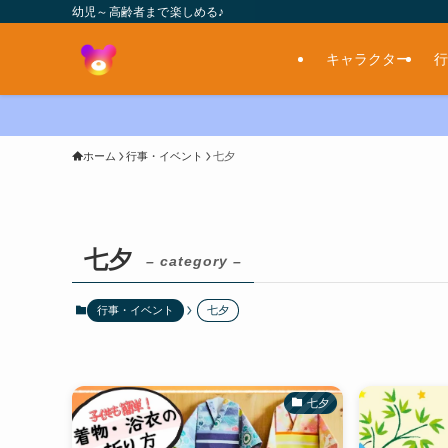
幼児～高齢者まで楽しめる♪
キャラクター
行
ホーム
行事・イベント
七夕
七夕
– category –
行事・イベント
七夕
七夕