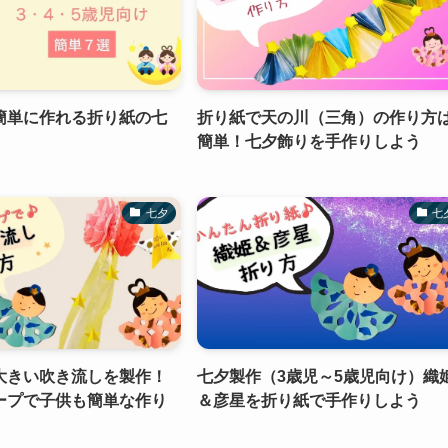
簡単に作れる折り紙の七
折り紙で天の川（三角）の作り方
簡単！七夕飾りを手作りしよう
七夕
七
大きい吹き流しを製作！
七夕製作（3歳児～5歳児向け）織
ープで子供も簡単な作り
＆彦星を折り紙で手作りしよう