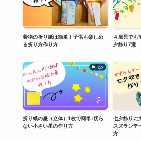
着物の折り紙は簡単！子供も楽しめ
４歳児でも
る折り方作り方
夕飾り7選
七夕
折り紙の星（立体）1枚で簡単♪切ら
七夕飾りに
ない小さい星の作り方
スズランテ
方