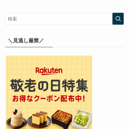
＼見逃し厳禁／