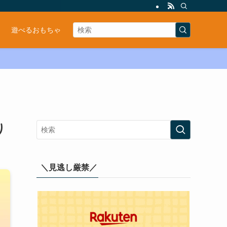
遊べるおもちゃ
り
＼見逃し厳禁／