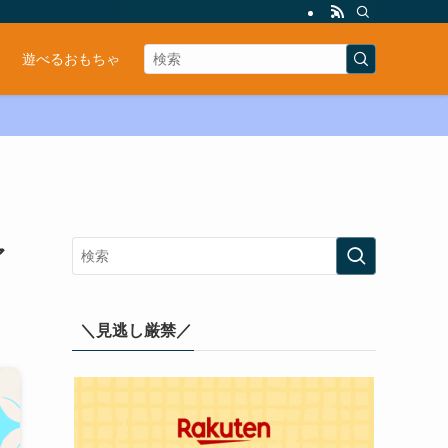
遊べるおもちゃ
ァ
＼見逃し厳禁／