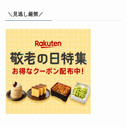
＼見逃し厳禁／